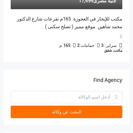
جنية مصرى17,499
مكتب للإيجار في العجوزة 165م تفرعات شارع الدكتور
محمد شاهين موقع مميز ( تصلح سكنى ) .
سراير.:
3
حمامات:
2
165
م
مكتب, شقق
Find Agency
البحث عن وكالة