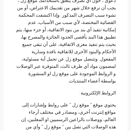
دعوى ، حول أي تصرف يتعلق باستخدامك موقع زل ،
يجب أن ترفع خلال شهر من تقديمك الاعتراض، أو من
نشوء سبب التصرف المذكور. وإذا اكتشفت المحكمة
القضائية المختصة، لأي سبب من الأسباب، عدم
إمكانية تنفيذ أي بند من بنود الاتفاقية، أو جزء منها، يتم
تطبيق هذا البند بأقصى الحدود الجائزة والمصرح بها،
بحيث يتم تنفيذ مغزى الاتفاقية، على أن تبقى جميع
الأحكام والبنود الأخرى للاتفاقية نافذة وسارية
المفعول. وتتنصل موقع زل عن تحمل أية مسئولية،
لمضمون مواد أي طرف ثالث، المتوفرة عبر الوصلات
و الروابط الموجودة على موقع زل او المنشورة
بواسطة أعضاء المنتديات.
الروابط الإلكترونية :
يحتوي موقع ” موقع زل ” على روابط وإشارات إلى
مواقع إنترنت أخرى، ومصادر في مختلف أرجاء
العالم، ووصلات بالراعين الرسميين او المعلنين، إن
هذه الوصلات التي تصل بين ” موقع زل ” وأي من