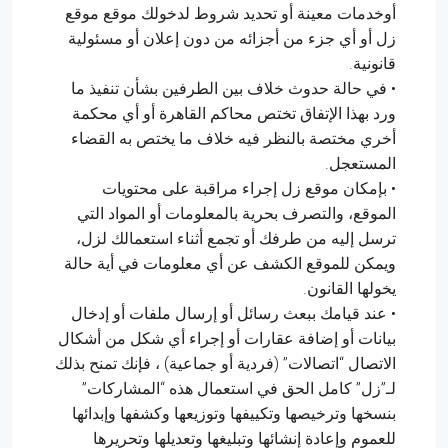
أوخدمات معينة أو تحديد شروط لدخولك موقع موقع
زل أو أي جزء من أجزائه من دون إعلان أو مسئولية
قانونية.
• في حالة حدوث خلاف بين الطرفين بشأن تنفيذ ما
ورد بهذا الإتفاق تختص محاكم القاهرة أو أي محكمة
أخري مختصة بالنظر فيه خلاف ما يختص به القضاء
المستعجل.
• بإمكان موقع زل إجراء مراقبة على محتويات
الموقع، والتصرف بحرية بالمعلومات أو المواد التي
ترسل إليه من طرفك أو تجمع أثناء استعمالك لزل،
ويمكن للموقع الكشف عن أي معلومات في أية حالة
يخولها القانون.
• عند قيامك ببعث رسائل أو إرسال ملفات أو إدخال
بيانات أو إضافة عقارات أو إجراء أي شكل من أشكال
الاتصال “اتصالات” (فردية أو جماعية) ، فإنك تمنح بذلك
لـ”زل” كامل الحق في استعمال هذه “المشاركات”
بنسخها وترخيصها وتكييفها وتوزيعها وكشفها وإبدائها
للعموم وإعادة إنشائها وتبليغها وتعديلها وتحريرها