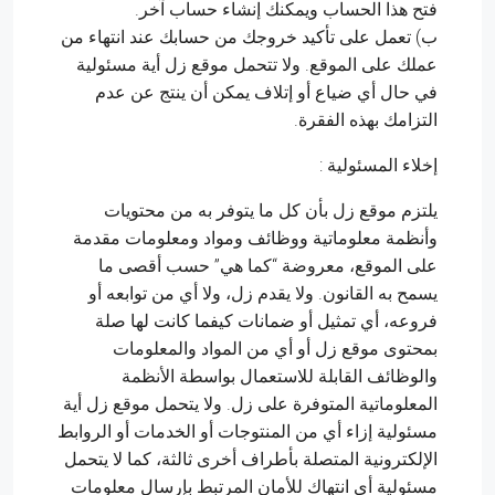
فتح هذا الحساب ويمكنك إنشاء حساب آخر.
ب) تعمل على تأكيد خروجك من حسابك عند انتهاء من
عملك على الموقع. ولا تتحمل موقع زل أية مسئولية
في حال أي ضياع أو إتلاف يمكن أن ينتج عن عدم
التزامك بهذه الفقرة.
إخلاء المسئولية :
يلتزم موقع زل بأن كل ما يتوفر به من محتويات
وأنظمة معلوماتية ووظائف ومواد ومعلومات مقدمة
على الموقع، معروضة “كما هي” حسب أقصى ما
يسمح به القانون. ولا يقدم زل، ولا أي من توابعه أو
فروعه، أي تمثيل أو ضمانات كيفما كانت لها صلة
بمحتوى موقع زل أو أي من المواد والمعلومات
والوظائف القابلة للاستعمال بواسطة الأنظمة
المعلوماتية المتوفرة على زل. ولا يتحمل موقع زل أية
مسئولية إزاء أي من المنتوجات أو الخدمات أو الروابط
الإلكترونية المتصلة بأطراف أخرى ثالثة، كما لا يتحمل
مسئولية أي انتهاك للأمان المرتبط بإرسال معلومات