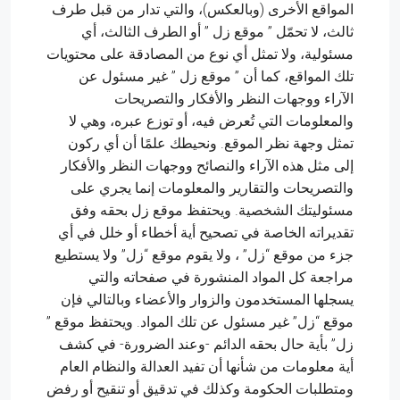
المواقع الأخرى (وبالعكس)، والتي تدار من قبل طرف
ثالث، لا تحمّل ” موقع زل ” أو الطرف الثالث، أي
مسئولية، ولا تمثل أي نوع من المصادقة على محتويات
تلك المواقع، كما أن ” موقع زل ” غير مسئول عن
الآراء ووجهات النظر والأفكار والتصريحات
والمعلومات التي تُعرض فيه، أو توزع عبره، وهي لا
تمثل وجهة نظر الموقع. ونحيطك علمًا أن أي ركون
إلى مثل هذه الآراء والنصائح ووجهات النظر والأفكار
والتصريحات والتقارير والمعلومات إنما يجري على
مسئوليتك الشخصية. ويحتفظ موقع زل بحقه وفق
تقديراته الخاصة في تصحيح أية أخطاء أو خلل في أي
جزء من موقع “زل” ، ولا يقوم موقع “زل” ولا يستطيع
مراجعة كل المواد المنشورة في صفحاته والتي
يسجلها المستخدمون والزوار والأعضاء وبالتالي فإن
موقع “زل” غير مسئول عن تلك المواد. ويحتفظ موقع ”
زل” بأية حال بحقه الدائم -وعند الضرورة- في كشف
أية معلومات من شأنها أن تفيد العدالة والنظام العام
ومتطلبات الحكومة وكذلك في تدقيق أو تنقيح أو رفض