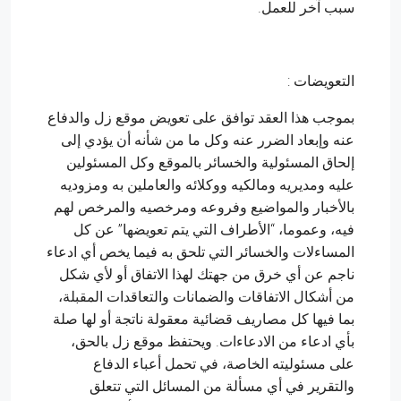
سبب آخر للعمل.
التعويضات :
بموجب هذا العقد توافق على تعويض موقع زل والدفاع
عنه وإبعاد الضرر عنه وكل ما من شأنه أن يؤدي إلى
إلحاق المسئولية والخسائر بالموقع وكل المسئولين
عليه ومديريه ومالكيه ووكلائه والعاملين به ومزوديه
بالأخبار والمواضيع وفروعه ومرخصيه والمرخص لهم
فيه، وعموما، “الأطراف التي يتم تعويضها” عن كل
المساءلات والخسائر التي تلحق به فيما يخص أي ادعاء
ناجم عن أي خرق من جهتك لهذا الاتفاق أو لأي شكل
من أشكال الاتفاقات والضمانات والتعاقدات المقبلة،
بما فيها كل مصاريف قضائية معقولة ناتجة أو لها صلة
بأي ادعاء من الادعاءات. ويحتفظ موقع زل بالحق،
على مسئوليته الخاصة، في تحمل أعباء الدفاع
والتقرير في أي مسألة من المسائل التي تتعلق