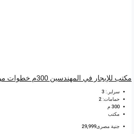
مكتب للإيجار في المهندسين 300م خطوات من شارع أحمد عرابي الرئيسي .
سراير.:
3
حمامات:
2
300
م
مكتب
جنية مصرى29,999