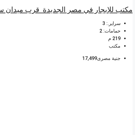
مكتب للإيجار في مصر الجديدة قرب ميدان سانت فاطيمة 219م برخصة إد
سراير.:
3
حمامات:
2
219
م
مكتب
جنية مصرى17,499