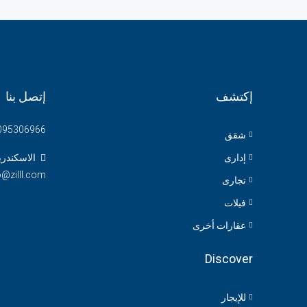
إكتشف
إتصل بنا
095306966
شقق
إدارى
الاسكندري
o@zilll.com
تجارى
فيلات
عقارات أخرى
Discover
للإيجار