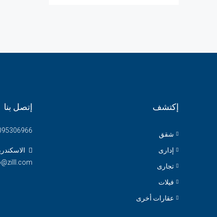
إكتشف
إتصل بنا
095306966
شقق
إدارى
الاسكندري
o@zilll.com
تجارى
فيلات
عقارات أخرى