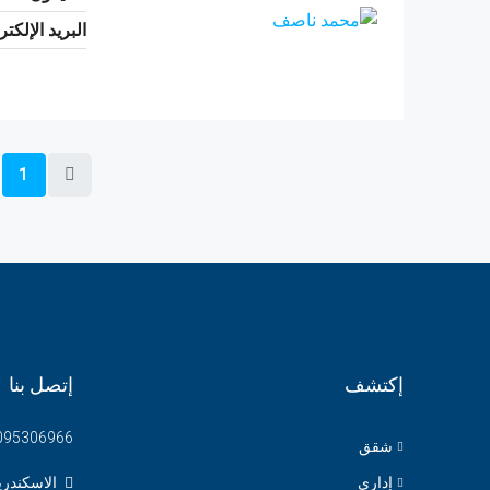
البريد الإلكت
1
إكتشف
إتصل بنا
095306966
شقق
إدارى
الاسكندري