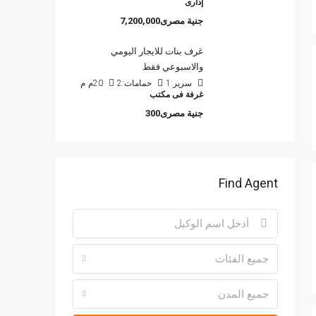
إدارى
جنية مصرى7,200,000
غرف بنات للايجار اليومي
والاسبوعي فقط
سرير:
1
حمامات:
2
20م
م
غرفة فى مكتب
جنية مصرى300
Find Agent
جميع الفئات
جميع المدن