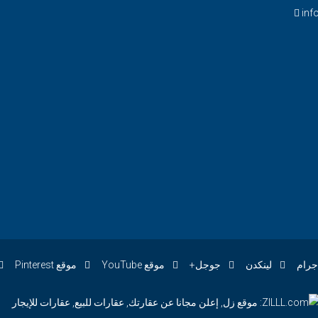
inf
جرام
لينكدن
جوجل+
موقع YouTube
موقع Pinterest