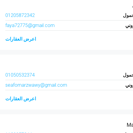
حمول
01205872342
روني
faya72775@gmail.com
اعرض العقارات
حمول
01050532374
روني
seafomarzwawy@gmail.com
اعرض العقارات
Ma