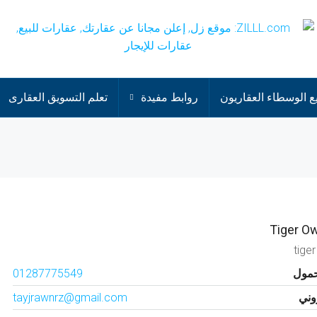
 الوسطاء العقاريون
روابط مفيدة
تعلم التسويق العقارى
tige
حمول
01287775549
روني
tayjrawnrz@gmail.com