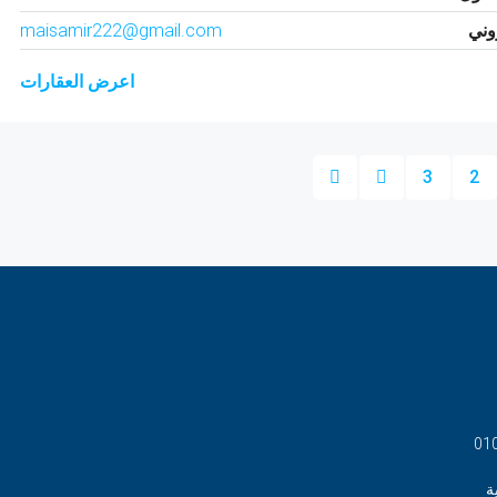
روني
maisamir222@gmail.com
اعرض العقارات
3
2
01
ة