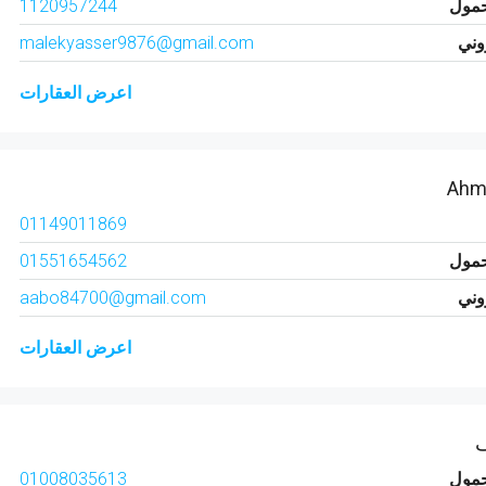
حمول
1120957244
روني
malekyasser9876@gmail.com
اعرض العقارات
Ahme
01149011869
حمول
01551654562
روني
aabo84700@gmail.com
اعرض العقارات
ف
حمول
01008035613