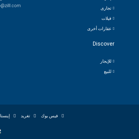
o@zilll.com
تجارى
فيلات
عقارات أخرى
Discover
للإيجار
للبيع
فيس بوك
تغريد
إينستا