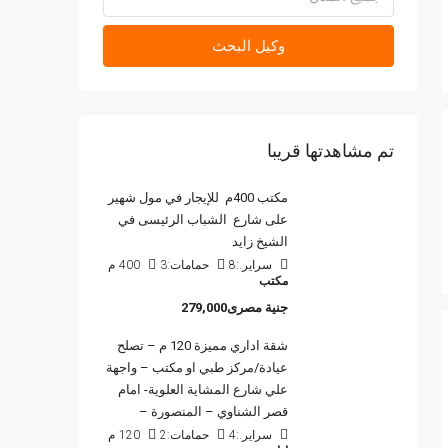
وكيل البحث
تم مشاهدتها قريبا
مكتب 400م للإيجار في مول شهير
على شارع الشباب الرئيسى في
الشيخ زايد
سراير.:
8
حمامات:
3
400
م
مكتب
جنية مصرى279,000
شقة اداري مميزة 120 م – تصلح
عيادة/مركز طبي او مكتب – واجهة
علي شارع المشاية العلوية- امام
قصر الشناوي – المنصورة –
سراير.:
4
حمامات:
2
120
م