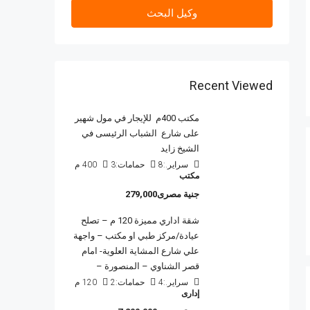
وكيل البحث
Recent Viewed
مكتب 400م للإيجار في مول شهير
على شارع الشباب الرئيسى في
الشيخ زايد
سراير.:
8
حمامات:
3
400
م
مكتب
جنية مصرى279,000
شقة اداري مميزة 120 م – تصلح
عيادة/مركز طبي او مكتب – واجهة
علي شارع المشاية العلوية- امام
قصر الشناوي – المنصورة –
سراير.:
4
حمامات:
2
120
م
إدارى