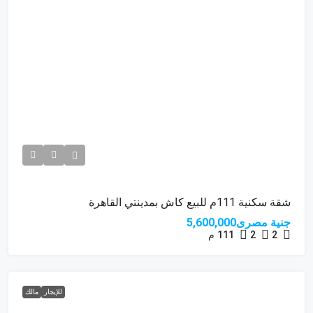
شقة سكنية 111م للبيع كاش بمدينتي القاهرة
جنية مصرى5,600,000
2
2
111
م
للإيجار
مالك