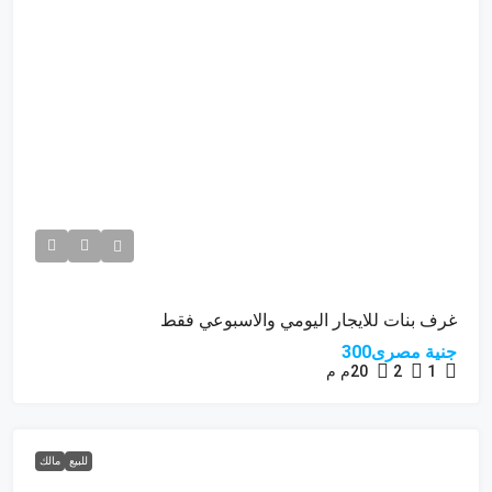
غرف بنات للايجار اليومي والاسبوعي فقط
جنية مصرى300
1
2
20م
م
للبيع
مالك