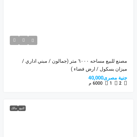
مصنع للبيع مساحه ٦٠٠٠ متر (جمالون / مبني اداري /
ميزان بسكول / ارض فضاء )
جنية مصرى40,000
2
1
6000
م
للبيع
مالك