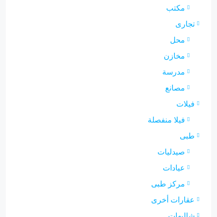
مكتب
تجارى
محل
مخازن
مدرسة
مصانع
فيلات
فيلا منفصلة
طبى
صيدليات
عيادات
مركز طبى
عقارات أخرى
شاليهات