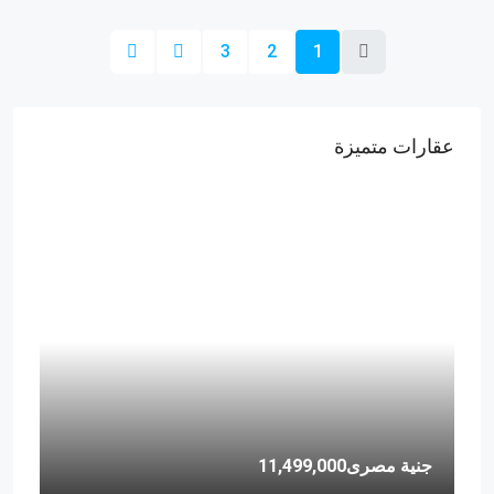
3
2
1
عقارات متميزة
جنية مصرى11,499,000