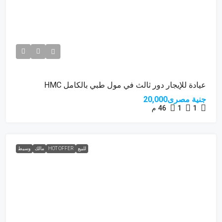
عيادة للإيجار دور ثالث في مول طبي بالكامل HMC
جنية مصرى20,000
1
1
46
م
للبيع
HOT OFFER
مالك
وسيط