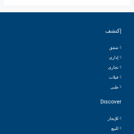
إكتشف
شقق
إدارى
تجارى
فيلات
طبى
Discover
للإيجار
للبيع