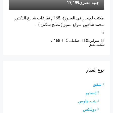
جنية مصرى17,499
مكتب للإيجار في العجوزة 165م تفرعات شارع الدكتور
محمد شاهين موقع مميز ( تصلح سكنى ) .
سراير.:
3
حمامات:
2
165
م
مكتب, شقق
نوع العقار
شقق
إستديو
بنت-هاوس
دوبلكس